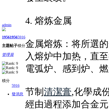
4. 熔炼金属
admin
1956
1956
5916
金属熔炼：将所選的
主題
帖子
積分
入熔炉中加热，直至
管理員
電弧炉、感到炉、燃
積分
5916
节制
清潔膏
,化學成
發消息
經由過程添加合金元