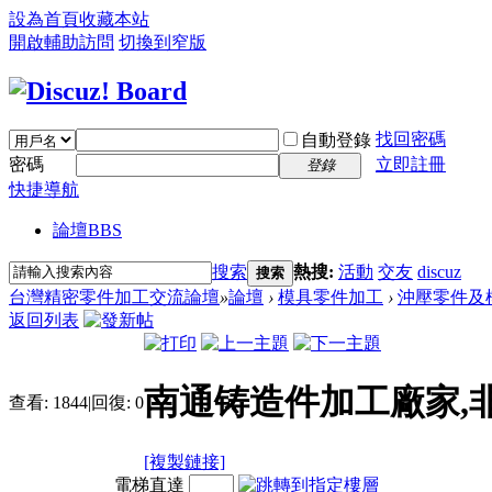
設為首頁
收藏本站
開啟輔助訪問
切換到窄版
找回密碼
自動登錄
密碼
立即註冊
登錄
快捷導航
論壇
BBS
搜索
熱搜:
活動
交友
discuz
搜索
台灣精密零件加工交流論壇
»
論壇
›
模具零件加工
›
沖壓零件及
返回列表
南通铸造件加工廠家,
查看:
1844
|
回復:
0
[複製鏈接]
電梯直達