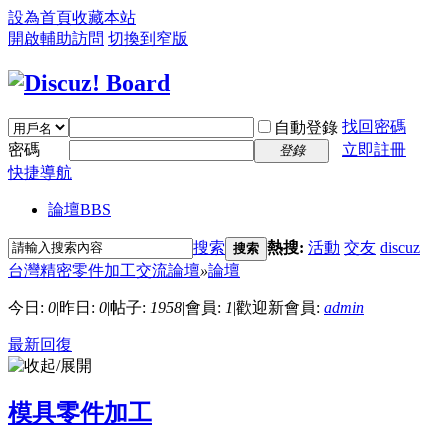
設為首頁
收藏本站
開啟輔助訪問
切換到窄版
找回密碼
自動登錄
密碼
立即註冊
登錄
快捷導航
論壇
BBS
搜索
熱搜:
活動
交友
discuz
搜索
台灣精密零件加工交流論壇
»
論壇
今日:
0
|
昨日:
0
|
帖子:
1958
|
會員:
1
|
歡迎新會員:
admin
最新回復
模具零件加工